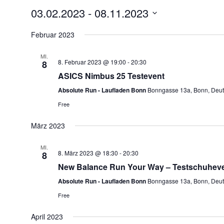
03.02.2023
 - 
08.11.2023
Datum
wählen.
Februar 2023
MI.
8. Februar 2023 @ 19:00
-
20:30
8
ASICS Nimbus 25 Testevent
Absolute Run - Laufladen Bonn
Bonngasse 13a, Bonn, Deut
Free
März 2023
MI.
8. März 2023 @ 18:30
-
20:30
8
New Balance Run Your Way – Testschuhev
Absolute Run - Laufladen Bonn
Bonngasse 13a, Bonn, Deut
Free
April 2023