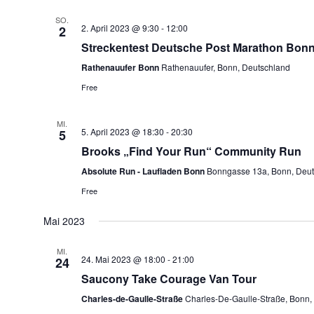
SO.
2. April 2023 @ 9:30
-
12:00
2
Streckentest Deutsche Post Marathon Bon
Rathenauufer Bonn
Rathenauufer, Bonn, Deutschland
Free
MI.
5. April 2023 @ 18:30
-
20:30
5
Brooks „Find Your Run“ Community Run
Absolute Run - Laufladen Bonn
Bonngasse 13a, Bonn, Deut
Free
Mai 2023
MI.
24. Mai 2023 @ 18:00
-
21:00
24
Saucony Take Courage Van Tour
Charles-de-Gaulle-Straße
Charles-De-Gaulle-Straße, Bonn,