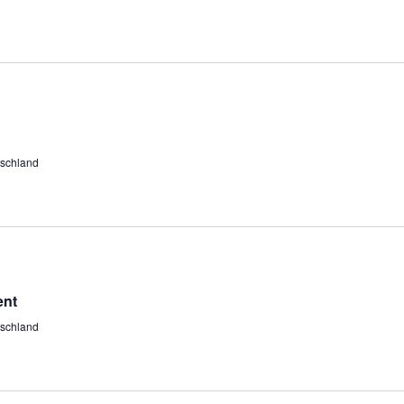
schland
ent
schland