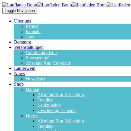
Toggle Navigation
Über uns
Partner
Kontakt
Jobs
Beratung
Veranstaltungen
Community Run
Silvesterlauf
Absolute Run Crosslauf
Läuferwein
News
Newsletter
Shop
Damen
Absolute Run Kollektion
Textilien
Laufzubehör
Geschenkgutscheine
Herren
Absolute Run Kollektion
Textilien