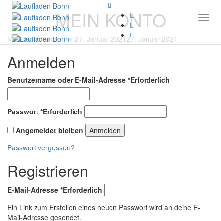
MEIN KONTO
Togg
Mein Konto
Niklas Feil
27. Januar 2021
27. Januar 2021
Anmelden
Benutzername oder E-Mail-Adresse
*
Erforderlich
Passwort
*
Erforderlich
Angemeldet bleiben
Anmelden
Passwort vergessen?
Registrieren
E-Mail-Adresse
*
Erforderlich
Ein Link zum Erstellen eines neuen Passwort wird an deine E-
Mail-Adresse gesendet.