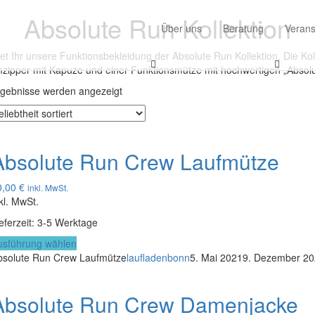
Absolute Run Kollektion
Über uns
Beratung
Verans
det Ihr unsere Funktionsbekleidung der Absolute Run Kollektion. Die Kol
zipper mit Kapuze und einer Funktionsmütze mit hochwertigen „Absolu
Nach
rgebnisse werden angezeigt
Beliebtheit
sortiert
Absolute Run Crew Laufmütze
0,00
€
inkl. MwSt.
kl. MwSt.
eferzeit: 3-5 Werktage
Dieses
usführung wählen
Produkt
bsolute Run Crew Laufmütze
laufladenbonn
5. Mai 2021
9. Dezember 20
weist
mehrere
Absolute Run Crew Damenjacke
Varianten
auf.