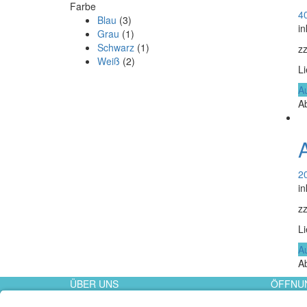
Farbe
4
Blau
(3)
in
Grau
(1)
Schwarz
(1)
zz
Weiß
(2)
Li
A
A
2
in
zz
Li
A
A
ÜBER UNS
ÖFFNU
Laufladen Bonn
Mo. - Fr