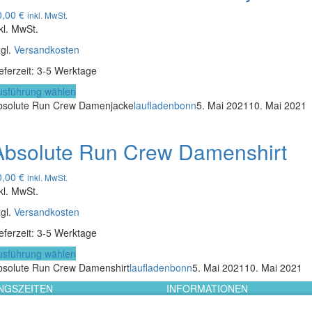
Die
0,00
€
inkl. MwSt.
Optionen
kl. MwSt.
können
gl.
Versandkosten
auf
der
eferzeit: 3-5 Werktage
Produktseite
Dieses
usführung wählen
gewählt
Produkt
bsolute Run Crew Damenjacke
laufladenbonn
5. Mai 2021
10. Mai 2021
werden
weist
mehrere
Absolute Run Crew Damenshirt
Varianten
auf.
Die
0,00
€
inkl. MwSt.
Optionen
kl. MwSt.
können
gl.
Versandkosten
auf
der
eferzeit: 3-5 Werktage
Produktseite
Dieses
usführung wählen
gewählt
Produkt
bsolute Run Crew Damenshirt
laufladenbonn
5. Mai 2021
10. Mai 2021
werden
weist
NGSZEITEN
INFORMATIONEN
mehrere
. 10:00 - 19:00
Impressum
Varianten