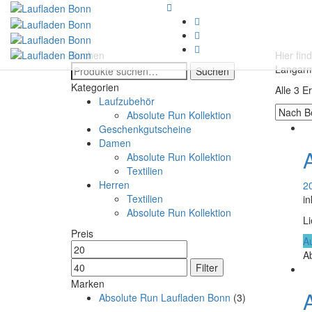
Suchen
Hier fin
Suche
Langarm
Suchen
nach:
Kategorien
Alle 3 E
Laufzubehör
Absolute Run Kollektion
Geschenkgutscheine
Damen
Absolute Run Kollektion
Textilien
Herren
2
Textilien
in
Absolute Run Kollektion
Li
Preis
A
Min.
Max.
A
Preis
Preis
Filter
Marken
Absolute Run Laufladen Bonn
(3)