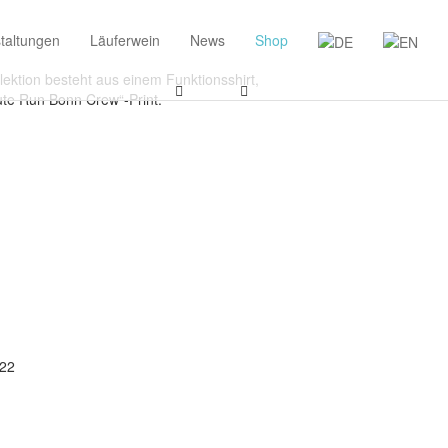
taltungen
Läuferwein
News
Shop
lektion besteht aus einem Funktionsshirt,
te Run Bonn Crew“-Print.
22