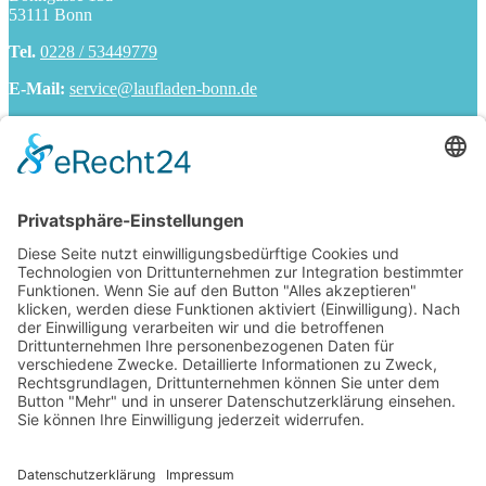
53111 Bonn
Tel.
0228 / 53449779
E-Mail:
service@laufladen-bonn.de
ÖFFNUNGSZEITEN
Mo. - Fr. 10:00 - 19:00
Sa. 10:00 - 18:00
INFORMATIONEN
Impressum
Datenschutzerklärung
Kontakt
Jobs
AGB
Widerrufsrecht
Zahlungsarten
Versandarten
FOLGE UNS