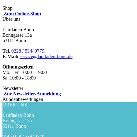
Shop
Zum Online-Shop
Über uns
Laufladen Bonn
Bonngasse 13a
53111 Bonn
Tel.
0228 / 53449779
E-Mail:
service@laufladen-bonn.de
Öffnungszeiten
Mo. - Fr. 10:00 - 19:00
Sa. 10:00 - 18:00
Newsletter
Zur Newsletter-Anmeldung
Kundenbewertungen
ÜBER UNS
Laufladen Bonn
Bonngasse 13a
53111 Bonn
Tel.
0228 / 53449779