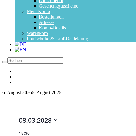
Laufzubehör
Geschenkgutscheine
Mein Konto
Bestellungen
Adresse
Konto-Details
Warenkorb
Laufschuhe & Lauf-Bekleidung
6. August 2026
6. August 2026
08.03.2023
Datum
wählen.
18:30