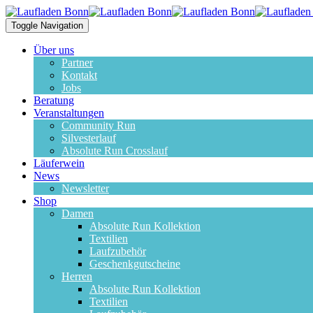
Toggle Navigation
Über uns
Partner
Kontakt
Jobs
Beratung
Veranstaltungen
Community Run
Silvesterlauf
Absolute Run Crosslauf
Läuferwein
News
Newsletter
Shop
Damen
Absolute Run Kollektion
Textilien
Laufzubehör
Geschenkgutscheine
Herren
Absolute Run Kollektion
Textilien