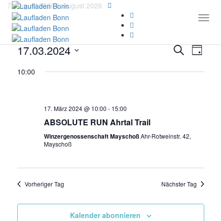
7. August 2026
7. August 2026
Togg
Verans
Vera
17.03.2024
Suche
Tag
Ansi
Suche
Datum
Navi
10:00
wählen.
und
Ansicht
17. März 2024 @ 10:00
-
15:00
Navigat
ABSOLUTE RUN Ahrtal Trail
Winzergenossenschaft Mayschoß
Ahr-Rotweinstr. 42,
Mayschoß
Vorheriger Tag
Nächster Tag
Kalender abonnieren