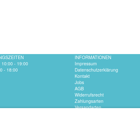
NGSZEITEN
INFORMATIONEN
. 10:00 - 19:00
Impressum
0 - 18:00
Datenschutzerklärung
Kontakt
Jobs
AGB
Widerrufsrecht
Zahlungsarten
Versandarten
© 2024 ABSOLUTE RUN - Laufladen Bonn
Made by Digital-Feil.com