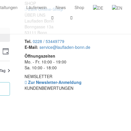
SHOP
taltungen
Läuferwein
News
Shop
Zum Online-Shop
ÜBER UNS
Laufladen Bonn
Bonngasse 13a
53111 Bonn
Tel.
0228 / 53449779
E-Mail:
service@laufladen-bonn.de
ranstaltungen
Veranstaltung
he
Tag
Öffnungszeiten
Ansichten-
uche
Mo. - Fr. 10:00 - 19:00
Navigation
Sa. 10:00 - 18:00
nd
 Tag
NEWSLETTER
sichten,
Zur Newsletter-Anmeldung
vigation
KUNDENBEWERTUNGEN