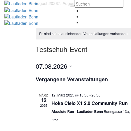
7. August 2026
7. August 2026
Es sind keine anstehenden Veranstaltungen vorhanden.
Testschuh-Event
07.08.2026
Datum
Vergangene Veranstaltungen
wählen.
12. März 2025 @ 18:30
-
20:30
MÄRZ
12
Hoka Cielo X1 2.0 Community Run
2025
Absolute Run - Laufladen Bonn
Bonngasse 13a,
Free