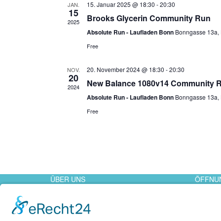
15. Januar 2025 @ 18:30
-
20:30
JAN.
15
Brooks Glycerin Community Run
2025
Absolute Run - Laufladen Bonn
Bonngasse 13a,
Free
20. November 2024 @ 18:30
-
20:30
NOV.
20
New Balance 1080v14 Community 
2024
Absolute Run - Laufladen Bonn
Bonngasse 13a,
Free
ÜBER UNS
ÖFFNU
Laufladen Bonn
Mo. - Fr
Bonngasse 13a
Sa. 10:0
53111 Bonn