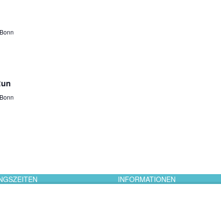
 Bonn
Run
 Bonn
NGSZEITEN
INFORMATIONEN
. 10:00 - 19:00
Impressum
0 - 18:00
Datenschutzerklärung
Kontakt
Jobs