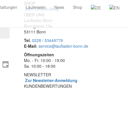
SHOP
taltungen
Läuferwein
News
Shop
Zum Online-Shop
ÜBER UNS
Laufladen Bonn
Bonngasse 13a
53111 Bonn
Tel.
0228 / 53449779
E-Mail:
service@laufladen-bonn.de
Öffnungszeiten
Mo. - Fr. 10:00 - 19:00
ranstaltungen
Veranstaltung
he
Sa. 10:00 - 18:00
Tag
Ansichten-
uche
NEWSLETTER
Navigation
nd
Zur Newsletter-Anmeldung
KUNDENBEWERTUNGEN
sichten,
vigation