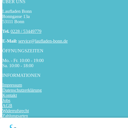
ÜBER UNS
Laufladen Bonn
Bonngasse 13a
53111 Bonn
Tel.
0228 / 53449779
E-Mail:
service@laufladen-bonn.de
ÖFFNUNGSZEITEN
Mo. - Fr. 10:00 - 19:00
Sa. 10:00 - 18:00
INFORMATIONEN
Impressum
Datenschutzerklärung
Kontakt
Jobs
AGB
Widerrufsrecht
Zahlungsarten
Versandarten