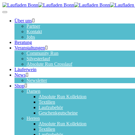
Toggle Navigation
Über uns
Partner
Kontakt
Jobs
Beratung
Veranstaltungen
Community Run
Silvesterlauf
Absolute Run Crosslauf
Läuferwein
News
Newsletter
Shop
Damen
Absolute Run Kollektion
Textilien
Laufzubehör
Geschenkgutscheine
Herren
Absolute Run Kollektion
Textilien
Laufzubehör