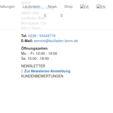
SHOP
taltungen
Läuferwein
News
Shop
Zum Online-Shop
ÜBER UNS
Laufladen Bonn
Bonngasse 13a
53111 Bonn
Tel.
0228 / 53449779
E-Mail:
service@laufladen-bonn.de
Öffnungszeiten
Mo. - Fr. 10:00 - 19:00
Sa. 10:00 - 18:00
NEWSLETTER
Zur Newsletter-Anmeldung
KUNDENBEWERTUNGEN