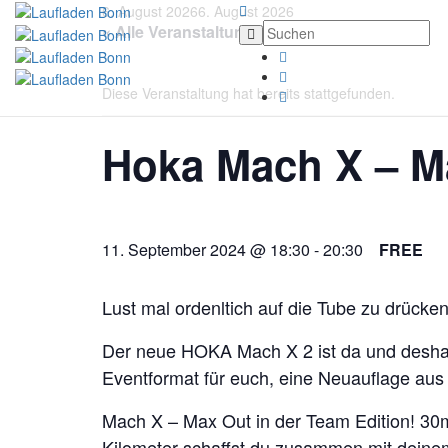
6. August 2026
6. August 2026
« Alle Veranstaltungen
Diese Veranstaltung hat bereits stattgefunden.
Hoka Mach X – M
11. September 2024 @ 18:30
-
20:30
FREE
Lust mal ordenltich auf die Tube zu drücke
Der neue HOKA Mach X 2 ist da und desha
Eventformat für euch, eine Neuauflage aus 
Mach X – Max Out in der Team Edition! 30m
Kilometer schaffst du zusammen mit dein