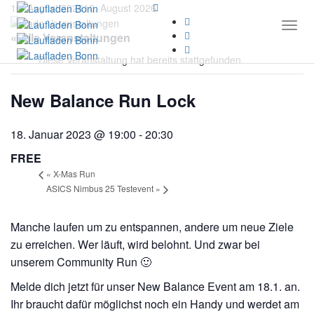
10. August 2026
10. August 2026
Togg
« Alle Veranstaltungen
Diese Veranstaltung hat bereits stattgefunden.
New Balance Run Lock
18. Januar 2023 @ 19:00
-
20:30
FREE
«
X-Mas Run
ASICS Nimbus 25 Testevent
»
Manche laufen um zu entspannen, andere um neue Ziele
zu erreichen. Wer läuft, wird belohnt. Und zwar bei
unserem Community Run 🙂
Melde dich jetzt für unser New Balance Event am 18.1. an.
Ihr braucht dafür möglichst noch ein Handy und werdet am