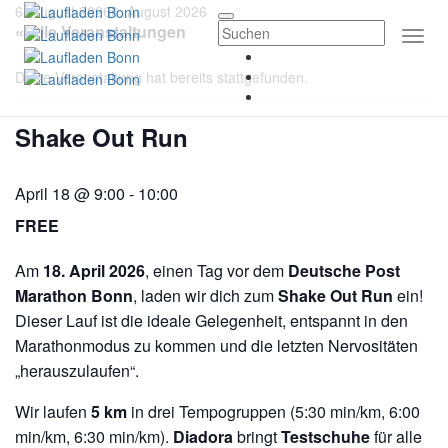
6. August 2026
6. August 2026
« Alle Veranstaltungen
Togg
Navi
Diese Veranstaltung hat bereits stattgefunden.
Shake Out Run
April 18 @ 9:00
-
10:00
FREE
Am
18. April 2026
, einen Tag vor dem
Deutsche Post
Marathon Bonn
, laden wir dich zum
Shake Out Run
ein!
Dieser Lauf ist die ideale Gelegenheit, entspannt in den
Marathonmodus zu kommen und die letzten Nervositäten
„herauszulaufen“.
Wir laufen
5 km
in drei Tempogruppen (5:30 min/km, 6:00
min/km, 6:30 min/km).
Diadora
bringt
Testschuhe
für alle