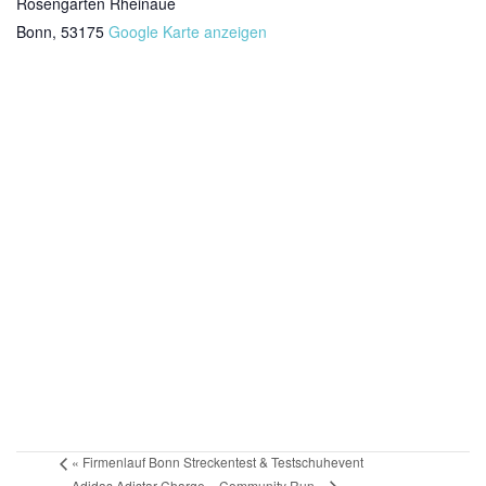
Rosengarten Rheinaue
Bonn
,
53175
Google Karte anzeigen
«
Firmenlauf Bonn Streckentest & Testschuhevent
Adidas Adistar Charge – Community Run
»