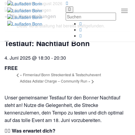
9. August 2026
9. August 2026
Togg
« Alle Veranstaltungen
Diese Veranstaltung hat bereits stattgefunden.
Testlauf: Nachtlauf Bonn
4. Juni 2025 @ 18:30
-
20:30
FREE
«
Firmenlauf Bonn Streckentest & Testschuhevent
Adidas Adistar Charge – Community Run
»
Unser gemeinsamer Testlauf für den Bonner Nachtlauf
steht an!
Nutze die Gelegenheit, die Strecke
kennenzulernen, dein Tempo zu testen und dich optimal
auf das tolle Event am 18. Juni vorzubereiten.
🏃‍♀️ Was erwartet dich?