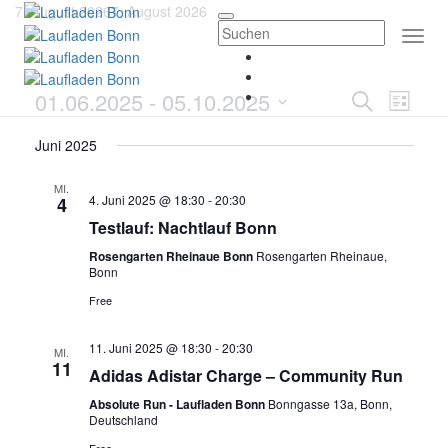
7. August 2026
7. August 2026
Togg
Navi
Verans
Vera
01.06.2025
 - 
05.10.2025
Suche
Liste
Ansi
Suche
Datum
Navi
Juni 2025
wählen.
und
MI.
Ansicht
4. Juni 2025 @ 18:30
-
20:30
4
Navigat
Testlauf: Nachtlauf Bonn
Rosengarten Rheinaue Bonn
Rosengarten Rheinaue,
Bonn
Free
11. Juni 2025 @ 18:30
-
20:30
MI.
11
Adidas Adistar Charge – Community Run
Absolute Run - Laufladen Bonn
Bonngasse 13a, Bonn,
Deutschland